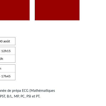
30 août
- 12h15
0h
h
- 17h45
née de prépa ECG (Mathématiques
ST, B/L, MP, PC, PSI et PT.