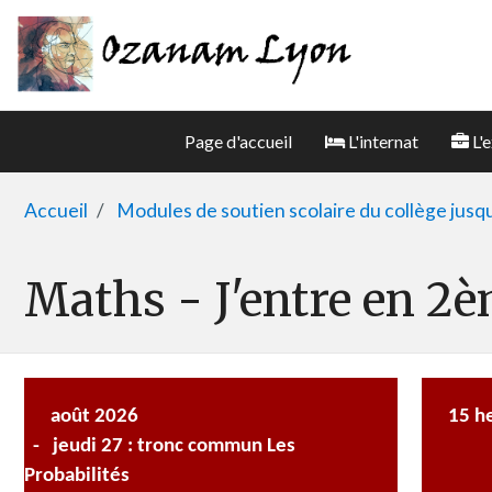
Page d'accueil
L'internat
L'e
Accueil
Modules de soutien scolaire du collège jusq
Maths - J'entre en 2
août 2026
15 he
- jeudi 27 : tronc commun Les
Probabilités