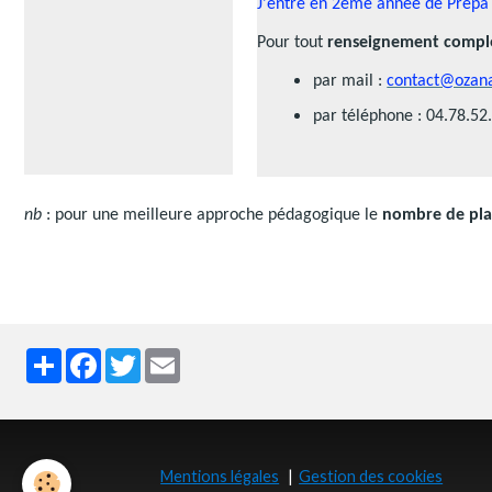
J'entre en 2ème année de Prépa
Pour tout
renseignement compl
par mail :
contact@ozana
par téléphone : 04.78.52
nb
: pour une meilleure approche pédagogique le
nombre de plac
Partager
Facebook
Twitter
Email
Mentions légales
Gestion des cookies