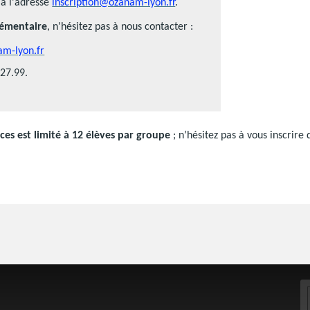
à l'adresse
inscription@ozanam-lyon.fr
.
émentaire
, n'hésitez pas à nous contacter :
m-lyon.fr
.27.99.
es est limité à 12 élèves par groupe
; n’hésitez pas à vous inscrire