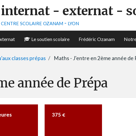
internat - externat - s
centre scolaire ozanam - lyon
xternat
Le soutien scolaire
Frédéric Ozanam
Notre
u'aux classes prépas
Maths - J'entre en 2ème année de
ème année de Prépa
ures
375 €