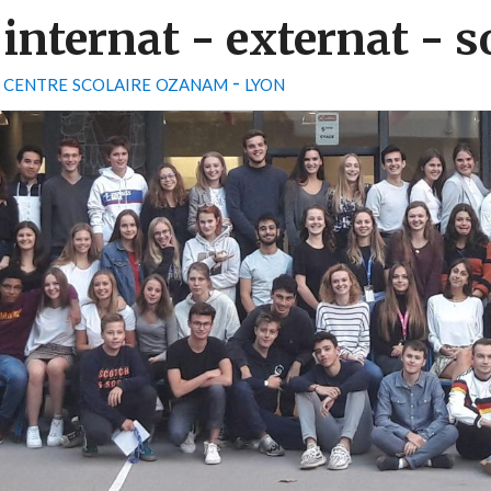
internat - externat - s
centre scolaire ozanam - lyon